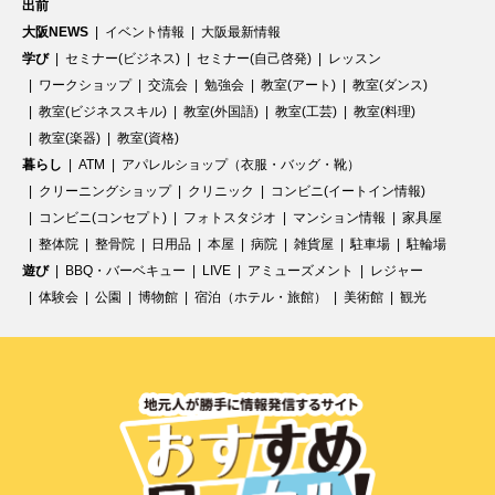
出前
大阪NEWS
イベント情報
大阪最新情報
学び
セミナー(ビジネス)
セミナー(自己啓発)
レッスン
ワークショップ
交流会
勉強会
教室(アート)
教室(ダンス)
教室(ビジネススキル)
教室(外国語)
教室(工芸)
教室(料理)
教室(楽器)
教室(資格)
暮らし
ATM
アパレルショップ（衣服・バッグ・靴）
クリーニングショップ
クリニック
コンビニ(イートイン情報)
コンビニ(コンセプト)
フォトスタジオ
マンション情報
家具屋
整体院
整骨院
日用品
本屋
病院
雑貨屋
駐車場
駐輪場
遊び
BBQ・バーベキュー
LIVE
アミューズメント
レジャー
体験会
公園
博物館
宿泊（ホテル・旅館）
美術館
観光