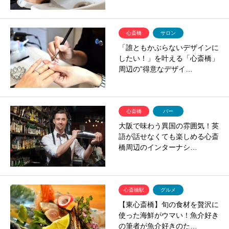
心斎橋
サロン
「誰ともかぶらないデザインに
したい！」を叶える「心斎橋」
周辺の”得意なデザイ…
心斎橋
バー
大阪で味わう異国の雰囲気！英
語が話せなくても楽しめる心斎
橋周辺のインターナシ…
心斎橋駅
グルメ
【東心斎橋】旬の食材を贅沢に
使った海鮮がウマい！魚介好き
の筆者が魚介好きのた…