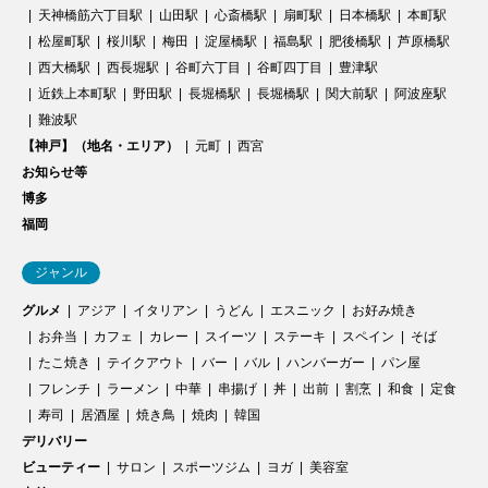
天神橋筋六丁目駅
山田駅
心斎橋駅
扇町駅
日本橋駅
本町駅
松屋町駅
桜川駅
梅田
淀屋橋駅
福島駅
肥後橋駅
芦原橋駅
西大橋駅
西長堀駅
谷町六丁目
谷町四丁目
豊津駅
近鉄上本町駅
野田駅
長堀橋駅
長堀橋駅
関大前駅
阿波座駅
難波駅
【神戸】（地名・エリア）
元町
西宮
お知らせ等
博多
福岡
ジャンル
グルメ
アジア
イタリアン
うどん
エスニック
お好み焼き
お弁当
カフェ
カレー
スイーツ
ステーキ
スペイン
そば
たこ焼き
テイクアウト
バー
バル
ハンバーガー
パン屋
フレンチ
ラーメン
中華
串揚げ
丼
出前
割烹
和食
定食
寿司
居酒屋
焼き鳥
焼肉
韓国
デリバリー
ビューティー
サロン
スポーツジム
ヨガ
美容室