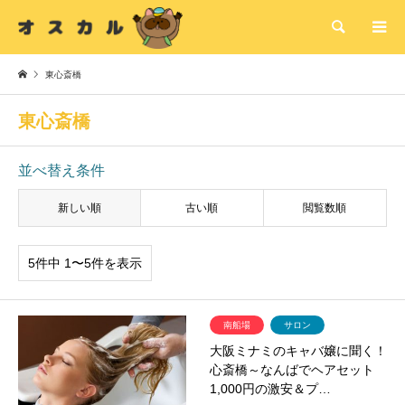
検索
東心斎橋
東心斎橋
並べ替え条件
新しい順
古い順
閲覧数順
5件中 1〜5件を表示
南船場
サロン
大阪ミナミのキャバ嬢に聞く！
心斎橋～なんばでヘアセット
1,000円の激安＆プ…