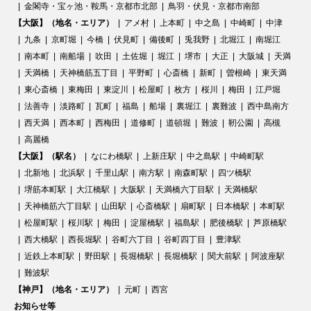
金閣寺・宝ヶ池・鞍馬・京都市北部
鳥羽・伏見・京都市南部
【大阪】（地名・エリア）
アメ村
上本町
中之島
中崎町
中津
九条
京町堀
今橋
伏見町
備後町
兎我野
北堀江
南堀江
南本町
南船場
吹田
土佐堀
堀江
堺市
大正
大阪城
天満
天満橋
天神橋筋五丁目
平野町
心斎橋
新町
曽根崎
東天満
東心斎橋
東梅田
東淀川
松屋町
枚方
桜川
梅田
江戸堀
法善寺
淡路町
瓦町
福島
船場
裏堀江
裏難波
西中島南方
西天満
西本町
西梅田
道修町
道頓堀
難波
靭公園
高槻
高麗橋
【大阪】（駅名）
なにわ橋駅
上新庄駅
中之島駅
中崎町駅
北新地
北浜駅
千里山駅
南方駅
南森町駅
四ツ橋駅
堺筋本町駅
大江橋駅
大阪駅
天満橋六丁目駅
天満橋駅
天神橋筋六丁目駅
山田駅
心斎橋駅
扇町駅
日本橋駅
本町駅
松屋町駅
桜川駅
梅田
淀屋橋駅
福島駅
肥後橋駅
芦原橋駅
西大橋駅
西長堀駅
谷町六丁目
谷町四丁目
豊津駅
近鉄上本町駅
野田駅
長堀橋駅
長堀橋駅
関大前駅
阿波座駅
難波駅
【神戸】（地名・エリア）
元町
西宮
お知らせ等