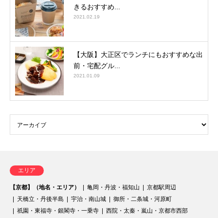
きるおすすめ...
2021.02.19
【大阪】大正区でランチにもおすすめな出
前・宅配グル...
2021.01.09
エリア
【京都】（地名・エリア）
亀岡・丹波・福知山
京都駅周辺
天橋立・丹後半島
宇治・南山城
御所・二条城・河原町
祇園・東福寺・銀閣寺・一乗寺
西院・太秦・嵐山・京都市西部