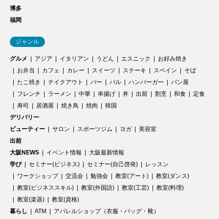
博多
福岡
ジャンル
グルメ
アジア
イタリアン
うどん
エスニック
お好み焼き
お弁当
カフェ
カレー
スイーツ
ステーキ
スペイン
そば
たこ焼き
テイクアウト
バー
バル
ハンバーガー
パン屋
フレンチ
ラーメン
中華
串揚げ
丼
出前
割烹
和食
定食
寿司
居酒屋
焼き鳥
焼肉
韓国
デリバリー
ビューティー
サロン
スポーツジム
ヨガ
美容室
出前
大阪NEWS
イベント情報
大阪最新情報
学び
セミナー(ビジネス)
セミナー(自己啓発)
レッスン
ワークショップ
交流会
勉強会
教室(アート)
教室(ダンス)
教室(ビジネススキル)
教室(外国語)
教室(工芸)
教室(料理)
教室(楽器)
教室(資格)
暮らし
ATM
アパレルショップ（衣服・バッグ・靴）