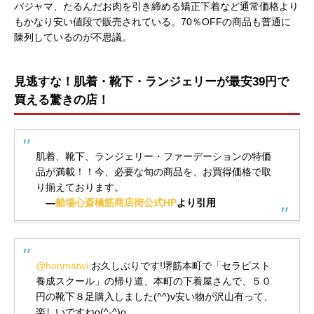
パジャマ、たるんだお肉を引き締める矯正下着など通常価格より
もかなり安い値段で販売されている。70％OFFの商品も普通に
陳列しているのが不思議。
見逃すな！肌着・靴下・ランジェリーが最安39円で
買える驚きの店！
肌着、靴下、ランジェリー・ファーデーションの特価
品が満載！！今、必要な旬の商品を、お買得価格で取
り揃えております。
—
船場心斎橋筋商店街公式HP
より引用
@honmatwi
お久しぶりです!堺筋本町で「セラピスト
養成スクール」の帰り道、本町の下着屋さんで、５０
円の靴下８足購入しました(^^)v安い物が沢山有って、
楽しいですねo(^-^)o