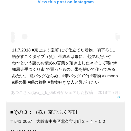
View this post on Instagram
11.7.2018 #京ごふく室町 にて仕立てた着物。初下ろし。
柄がすごくタイプ（笑） 帯締めは母に、七夕みたいや
ね〜という謎のお褒めの言葉を頂きましたw そして鞄は#
知恩寺手づくり市 で買ったもの。帯を解いて作ってある
みたい。 籠バッグならぬ、#帯バッグ (^^) #着物 #kimono
#絽の帯 #絽の着物 #着物好きな人と繋がりたい
あつこ
さん(@a_t_k_0509)がシェアした投稿 –
2018年 7月月11
■その３：（株）京ごふく室町
〒541-0057 大阪市中央区北久宝寺町３－４－１２