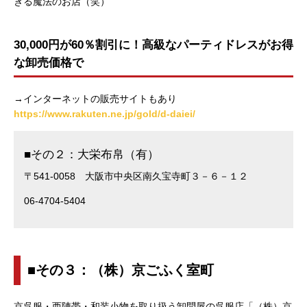
きる魔法のお店（笑）
30,000円が60％割引に！高級なパーティドレスがお得
な卸売価格で
→インターネットの販売サイトもあり
https://www.rakuten.ne.jp/gold/d-daiei/
■その２：大栄布帛（有）
〒541-0058 大阪市中央区南久宝寺町３－６－１２
06-4704-5404
■その３：（株）京ごふく室町
京呉服・西陣帯・和装小物を取り扱う卸問屋の呉服店「（株）京