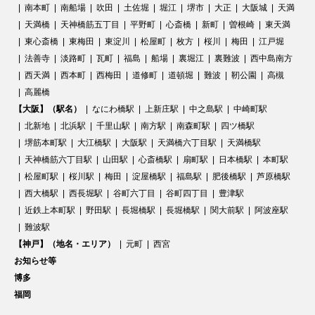
南本町
南船場
吹田
土佐堀
堀江
堺市
大正
大阪城
天満
天満橋
天神橋筋五丁目
平野町
心斎橋
新町
曽根崎
東天満
東心斎橋
東梅田
東淀川
松屋町
枚方
桜川
梅田
江戸堀
法善寺
淡路町
瓦町
福島
船場
裏堀江
裏難波
西中島南方
西天満
西本町
西梅田
道修町
道頓堀
難波
靭公園
高槻
高麗橋
【大阪】（駅名）
なにわ橋駅
上新庄駅
中之島駅
中崎町駅
北新地
北浜駅
千里山駅
南方駅
南森町駅
四ツ橋駅
堺筋本町駅
大江橋駅
大阪駅
天満橋六丁目駅
天満橋駅
天神橋筋六丁目駅
山田駅
心斎橋駅
扇町駅
日本橋駅
本町駅
松屋町駅
桜川駅
梅田
淀屋橋駅
福島駅
肥後橋駅
芦原橋駅
西大橋駅
西長堀駅
谷町六丁目
谷町四丁目
豊津駅
近鉄上本町駅
野田駅
長堀橋駅
長堀橋駅
関大前駅
阿波座駅
難波駅
【神戸】（地名・エリア）
元町
西宮
お知らせ等
博多
福岡