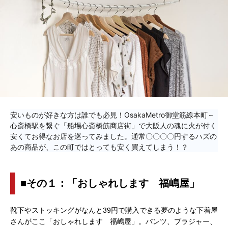
安いものが好きな方は誰でも必見！OsakaMetro御堂筋線本町～
心斎橋駅を繋ぐ「船場心斎橋筋商店街」で大阪人の魂に火が付く
安くてお得なお店を巡ってみました。通常〇〇〇〇円するハズの
あの商品が、この町ではとっても安く買えてしまう！？
■その１：「おしゃれします 福嶋屋」
靴下やストッキングがなんと39円で購入できる夢のような下着屋
さんがここ「おしゃれします 福嶋屋」。パンツ、ブラジャー、