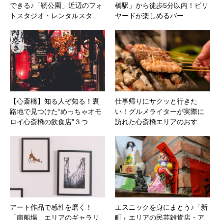
できる♪「靭公園」近辺のフォ
橋駅」から徒歩5分以内！ビリ
トスタジオ・レンタルスタ…
ヤードが楽しめるバー
【心斎橋】知る人ぞ知る！裏
仕事帰りにサクッと行きた
路地で見つけた“めっちゃオモ
い！グルメライターが実際に
ロイ心斎橋の飲食店”３つ
訪れた心斎橋エリアのおす…
アート作品で感性を磨く！
エスニックを身にまとう♪「新
「南船場」エリアのギャラリ
町」エリアの民芸雑貨店・ア