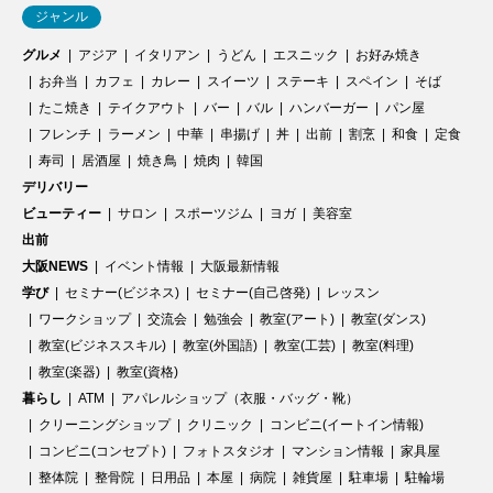
ジャンル
グルメ
アジア
イタリアン
うどん
エスニック
お好み焼き
お弁当
カフェ
カレー
スイーツ
ステーキ
スペイン
そば
たこ焼き
テイクアウト
バー
バル
ハンバーガー
パン屋
フレンチ
ラーメン
中華
串揚げ
丼
出前
割烹
和食
定食
寿司
居酒屋
焼き鳥
焼肉
韓国
デリバリー
ビューティー
サロン
スポーツジム
ヨガ
美容室
出前
大阪NEWS
イベント情報
大阪最新情報
学び
セミナー(ビジネス)
セミナー(自己啓発)
レッスン
ワークショップ
交流会
勉強会
教室(アート)
教室(ダンス)
教室(ビジネススキル)
教室(外国語)
教室(工芸)
教室(料理)
教室(楽器)
教室(資格)
暮らし
ATM
アパレルショップ（衣服・バッグ・靴）
クリーニングショップ
クリニック
コンビニ(イートイン情報)
コンビニ(コンセプト)
フォトスタジオ
マンション情報
家具屋
整体院
整骨院
日用品
本屋
病院
雑貨屋
駐車場
駐輪場