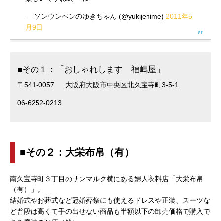
— ソンウンペンのゆきちゃん (@yukijehime)
2011年5
月9日
■その１：「おしゃれします 福嶋屋」
〒541-0057 大阪府大阪市中央区北久宝寺町3-5-1
06-6252-0213
■その２：大栄布帛（有）
南久宝寺町３丁目のサンマルク横にある婦人衣料店「大栄布帛
（有）」。
結婚式やお葬式など冠婚葬祭にも使えるドレスや正装、スーツな
ど普段は高くて手の出せない商品も半額以下の卸売価格で購入で